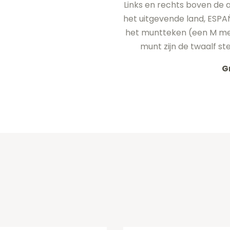
Links en rechts boven de a
het uitgevende land, ESPAÑA
het muntteken (een M met
munt zijn de twaalf s
G