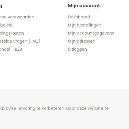
g
Mijn account
ene voorwaarden
Dashboard
ybeleid
Mijn bestellingen
dingskosten
Mijn accountgegevens
stelde vragen (FAQ)
Mijn adressen
ndel – B2B
Uitloggen
 2026 We Can Do Better Online BV
browse-ervaring te verbeteren. Door deze website te
ent by
2mprove
- Content by 2euroherdenkingsmunten.nl