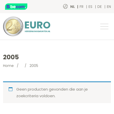
NL
FR
ES
DE
EN
2005
Home
/
/
2005
Geen producten gevonden die aan je
zoekcriteria voldoen.