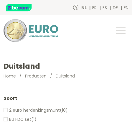
NL
FR
ES
DE
EN
Duitsland
Home
/
Producten
/
Duitsland
Soort
2 euro herdenkingsmunt
(10)
BU FDC set
(1)