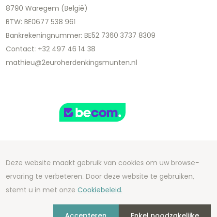
8790 Waregem (België)
BTW: BE0677 538 961
Bankrekeningnummer: BE52 7360 3737 8309
Contact: +32 497 46 14 38
mathieu@2euroherdenkingsmunten.nl
Deze website maakt gebruik van cookies om uw browse-
Copyright 2026 We Can Do Better Online BV
ervaring te verbeteren. Door deze website te gebruiken,
Development by
2mprove
- Content by
stemt u in met onze
Cookiebeleid.
2euroherdenkingsmunten.nl
Accepteren
Enkel noodzakelijke