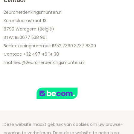
Contact
2euroherdenkingsmunten.nl
Korenbloemstraat 13
8790 Waregem (België)
BTW: BE0677 538 961
Bankrekeningnummer: BE52 7360 3737 8309
Contact: +32 497 46 14 38
mathieu@2euroherdenkingsmunten.nl
Deze website maakt gebruik van cookies om uw browse-
Copyright 2026 We Can Do Better Online BV
ervaring te verbeteren. Door deze website te gebruiken,
Development by
2mprove
- Content by