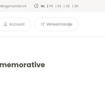
kingsmunten.nl
NL
FR
ES
DE
EN
Account
Winkelmandje
commemorative