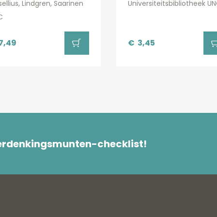
ellius, Lindgren, Saarinen
Universiteitsbibliotheek U
C
7,49
€
3,45
herdenkingsmunten-checklist!