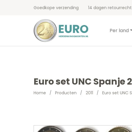
Goedkope verzending
14 dagen retourrecht
Per land
Euro set UNC Spanje 2
Home
/
Producten
/
2011
/
Euro set UNC S