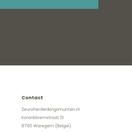
Contact
2euroherdenkingsmunten.nl
Korenbloemstraat 13
8790 Waregem (België)