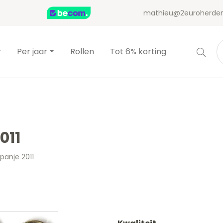
mathieu@2euroherden
Per jaar
Rollen
Tot 6% korting
011
panje 2011