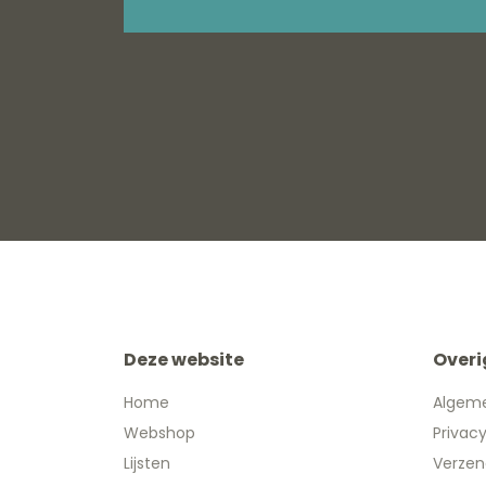
Deze website
Overi
Home
Algem
Webshop
Privac
Lijsten
Verzen