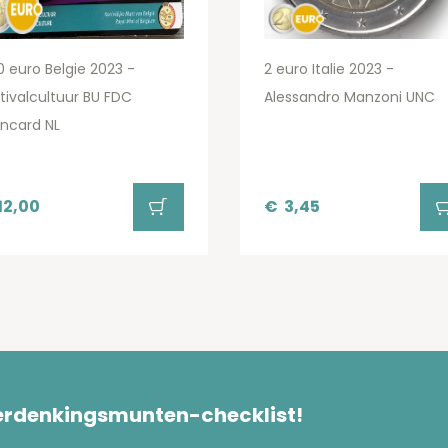
0 euro Belgie 2023 -
2 euro Italie 2023 -
tivalcultuur BU FDC
Alessandro Manzoni UNC
ncard NL
12,00
€
3,45
herdenkingsmunten-checklist!