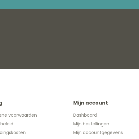
g
Mijn account
ene voorwaarden
Dashboard
ybeleid
Mijn bestellingen
dingskosten
Mijn accountgegevens