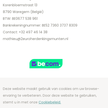
Korenbloemstraat 13
8790 Waregem (België)
BTW: BE0677 538 961
Bankrekeningnummer: BE52 7360 3737 8309
Contact: +32 497 46 14 38
mathieu@2euroherdenkingsmunten.nl
Deze website maakt gebruik van cookies om uw browse-
Copyright 2026 We Can Do Better Online BV
ervaring te verbeteren. Door deze website te gebruiken,
Development by
2mprove
- Content by
stemt u in met onze
Cookiebeleid.
2euroherdenkingsmunten.nl