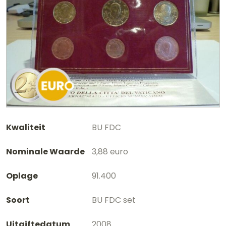
Kwaliteit
BU FDC
Nominale Waarde
3,88 euro
Oplage
91.400
Soort
BU FDC set
Uitgiftedatum
2008