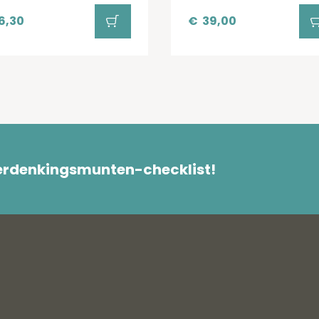
6,30
€
39,00
herdenkingsmunten-checklist!