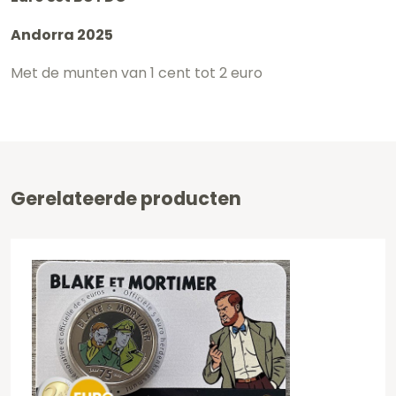
FDC
Andorra 2025
Andorra
2025
Met de munten van 1 cent tot 2 euro
aantal
Gerelateerde producten