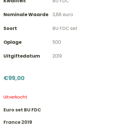
Kwaliteit
BU FDC
Nominale Waarde
3,88 euro
Soort
BU FDC set
Oplage
500
Uitgiftedatum
2019
€
99,00
Uitverkocht
Euro set BU FDC
France 2019