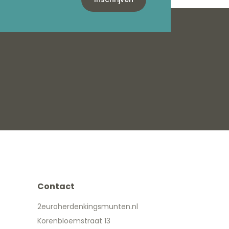
Contact
2euroherdenkingsmunten.nl
Korenbloemstraat 13