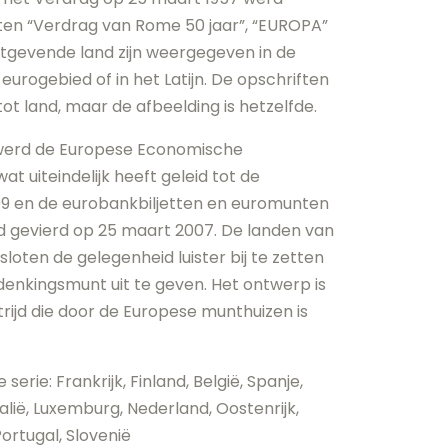
ten “Verdrag van Rome 50 jaar”, “EUROPA”
tgevende land zijn weergegeven in de
eurogebied of in het Latijn. De opschriften
tot land, maar de afbeelding is hetzelfde.
 werd de Europese Economische
 uiteindelijk heeft geleid tot de
999 en de eurobankbiljetten en euromunten
d gevierd op 25 maart 2007. De landen van
oten de gelegenheid luister bij te zetten
enkingsmunt uit te geven. Het ontwerp is
ijd die door de Europese munthuizen is
serie: Frankrijk, Finland, België, Spanje,
talië, Luxemburg, Nederland, Oostenrijk,
ortugal, Slovenië