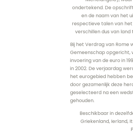
ondertekend. De opschrif
en de naam van het ui
respectieve talen van het 
verschillen dus van land 
Bij het Verdrag van Rome
Gemeenschap opgericht, wat
invoering van de euro in 1
in 2002. De verjaardag wer
het eurogebied hebben besl
door gezamenlijk deze herd
geselecteerd na een wedstr
gehouden.
Beschikbaar in dezelfde 
Griekenland, Ierland, I
P