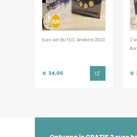
Euro set BU FDC Andorra 2023
2 e
Bu
€
34,00
€
Ontvang je GRATIS 2 euro 