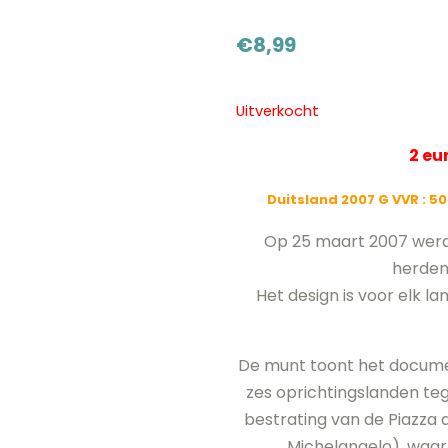
€
8,99
Uitverkocht
2 e
Duitsland 2007 G VVR
: 5
Op 25 maart 2007 werd
herden
Het design is voor elk l
De munt toont het docume
zes oprichtingslanden te
bestrating van de Piazza
Michelangelo), waar