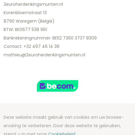
2euroherdenkingsmunten.nl
Korenbloemstraat 13
8790 Waregem (België)
BTW: BE0677 538 961
Bankrekeningnummer: BE52 7360 3737 8309
Contact: +32 497 46 14 38
mathieu@2euroherdenkingsmunten.nl
Deze website maakt gebruik van cookies om uw browse-
Copyright 2026 We Can Do Better Online BV
ervaring te verbeteren. Door deze website te gebruiken,
Development by
2mprove
- Content by
stemt u in met onze
Cookiebeleid.
2euroherdenkingsmunten.nl