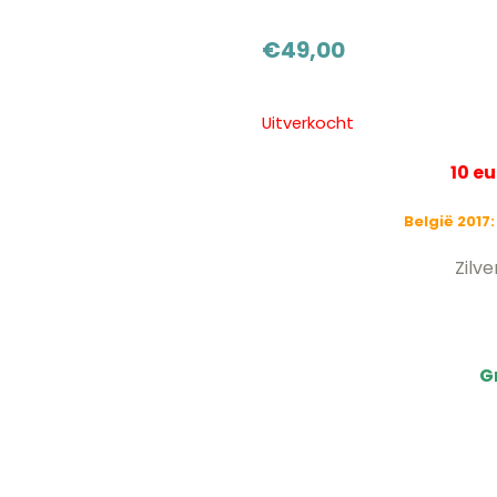
€
49,00
Uitverkocht
10 e
België 2017
Zilv
G