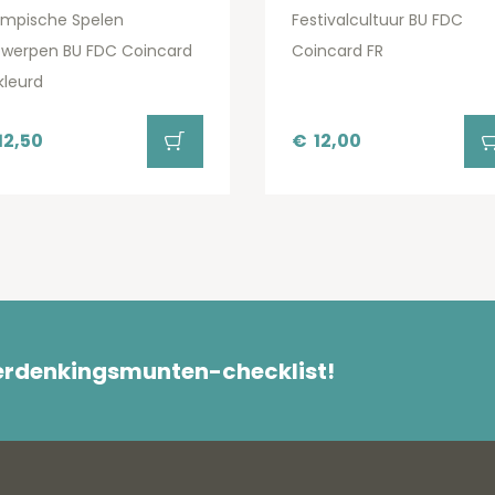
ympische Spelen
Festivalcultuur BU FDC
twerpen BU FDC Coincard
Coincard FR
kleurd
12,50
€
12,00
herdenkingsmunten-checklist!