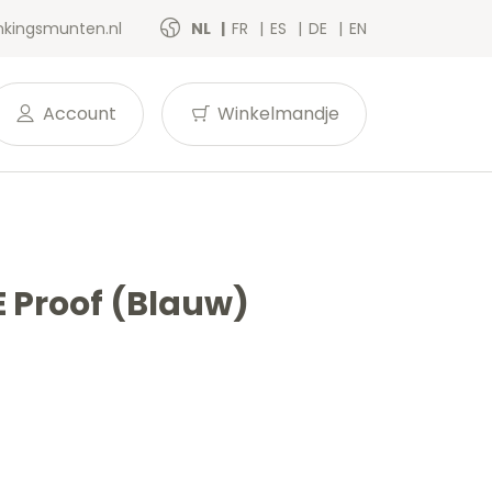
kingsmunten.nl
NL
FR
ES
DE
EN
Account
Winkelmandje
E Proof (Blauw)