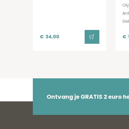
Ol
An
Ge
€
34,00
€
Ontvang je GRATIS 2 euro 