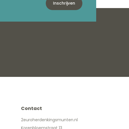
Inschrijven
Contact
2euroherdenkingsmunten.nl
Korenbloemstraat 13