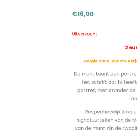
€
16,00
Uitverkocht
2 e
België 2009:
200ste verj
De munt toont een portret va
het schrift dat hij hee
portret, met eronder de 
da
Respectievelijk links
signatuurteken van de M
van de munt zijn de twaal