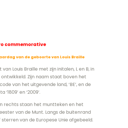
uro commemorative
aardag van de geboorte van Louis Braille
n Louis Braille met zijn initalen, L en B, in
ft ontwikkeld. Zijn naam staat boven het
code van het uitgevende land, ‘BE’, en de
ta ‘1809’ en ‘2009’.
 en rechts staan het muntteken en het
eester van de Munt. Langs de buitenrand
f sterren van de Europese Unie afgebeeld.