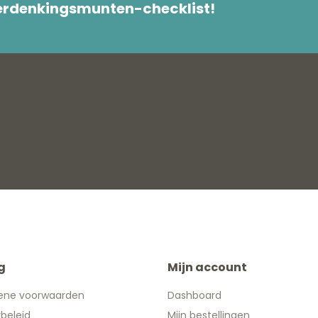
herdenkingsmunten-checklist!
g
Mijn account
ene voorwaarden
Dashboard
ybeleid
Mijn bestellingen