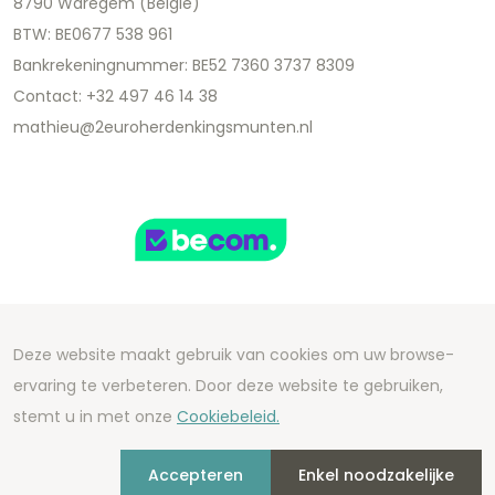
8790 Waregem (België)
BTW: BE0677 538 961
Bankrekeningnummer: BE52 7360 3737 8309
Contact: +32 497 46 14 38
mathieu@2euroherdenkingsmunten.nl
Deze website maakt gebruik van cookies om uw browse-
Copyright 2026 We Can Do Better Online BV
ervaring te verbeteren. Door deze website te gebruiken,
Development by
2mprove
- Content by
stemt u in met onze
Cookiebeleid.
2euroherdenkingsmunten.nl
Accepteren
Enkel noodzakelijke