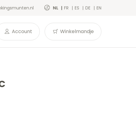
kingsmunten.nl
NL
FR
ES
DE
EN
Account
Winkelmandje
NC