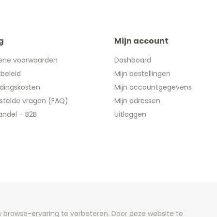
g
Mijn account
ene voorwaarden
Dashboard
ybeleid
Mijn bestellingen
dingskosten
Mijn accountgegevens
stelde vragen (FAQ)
Mijn adressen
ndel – B2B
Uitloggen
 2026 We Can Do Better Online BV
browse-ervaring te verbeteren. Door deze website te