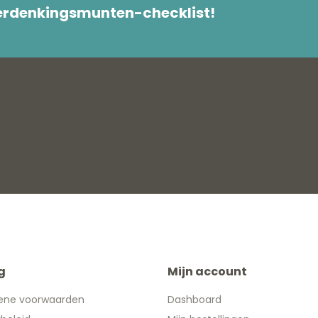
herdenkingsmunten-checklist!
g
Mijn account
ene voorwaarden
Dashboard