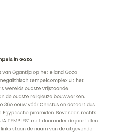
mpels in Gozo
 van Ġgantija op het eiland Gozo
 megalithisch tempelcomplex uit het
 ’s werelds oudste vrijstaande
n de oudste religieuze bouwwerken.
e 36e eeuw vóór Christus en dateert dus
 Egyptische piramiden. Bovenaan rechts
TIJA TEMPLES” met daaronder de jaartallen
links staan de naam van de uitgevende