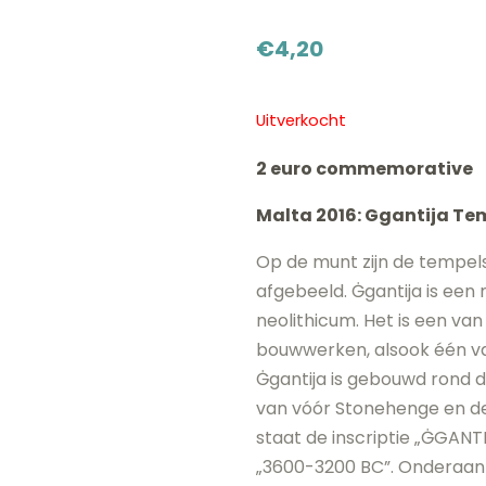
€
4,20
Uitverkocht
2 euro commemorative
Malta 2016: Ggantija Te
Op de munt zijn de tempels
afgebeeld. Ġgantija is een
neolithicum. Het is een van
bouwwerken, alsook één va
Ġgantija is gebouwd rond d
van vóór Stonehenge en de
staat de inscriptie „ĠGAN
„3600-3200 BC”. Onderaan 