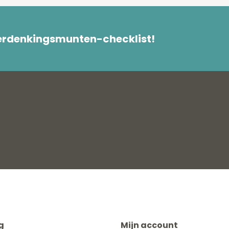
herdenkingsmunten-checklist!
g
Mijn account