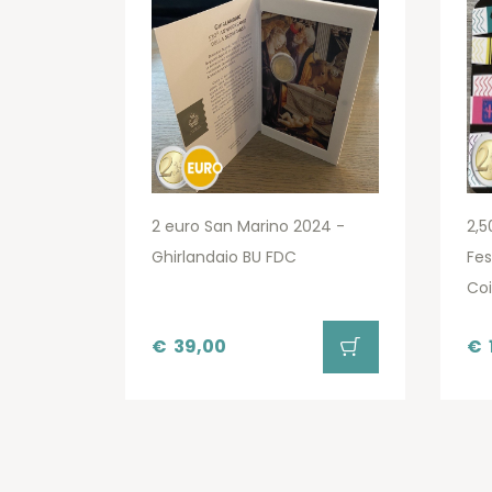
2 euro San Marino 2024 -
2,5
Ghirlandaio BU FDC
Fes
Coi
€
39,00
€