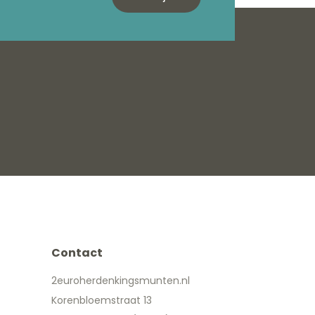
Contact
2euroherdenkingsmunten.nl
Korenbloemstraat 13