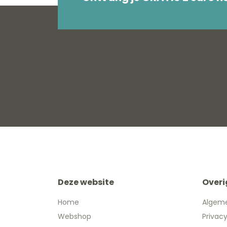
Deze website
Overi
Home
Algem
Webshop
Privac