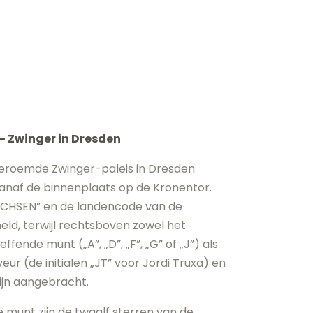
– Zwinger in Dresden
eroemde Zwinger-paleis in Dresden
vanaf de binnenplaats op de Kronentor.
ACHSEN” en de landencode van de
eld, terwijl rechtsboven zowel het
ende munt („A”, „D”, „F”, „G” of „J”) als
ur (de initialen „JT” voor Jordi Truxa) en
zijn aangebracht.
 munt zijn de twaalf sterren van de