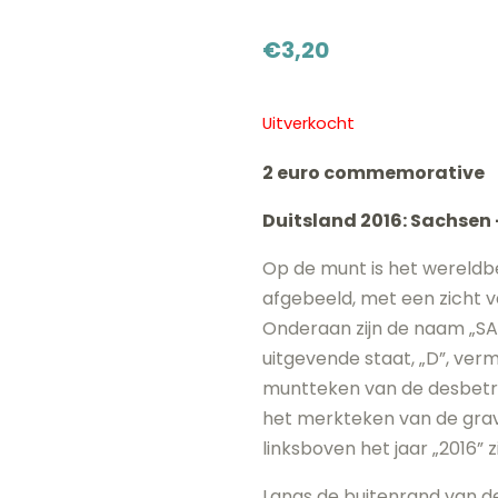
€
3,20
Uitverkocht
2 euro commemorative
Duitsland 2016: Sachsen 
Op de munt is het wereldb
afgebeeld, met een zicht 
Onderaan zijn de naam „S
uitgevende staat, „D”, verm
muntteken van de desbetreff
het merkteken van de grave
linksboven het jaar „2016” 
Langs de buitenrand van de